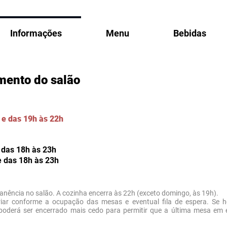
Informações
Menu
Bebidas
mento do salão
 e das 19h às 22h
 das 18h às 23h
e das 18h às 23h
anência no salão. A cozinha encerra às 22h (exceto domingo, às 19h).
iar conforme a ocupação das mesas e eventual fila de espera. Se ho
poderá ser encerrado mais cedo para permitir que a última mesa em