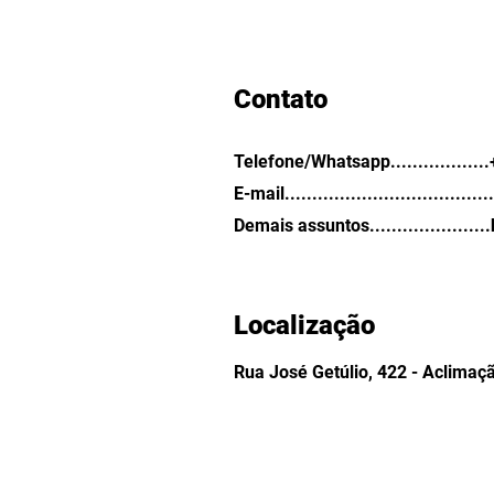
Contato
Telefone/Whatsapp................
E-mail.................................
Demais assuntos......................
Localização
Rua José Getúlio, 422 - Aclimaç